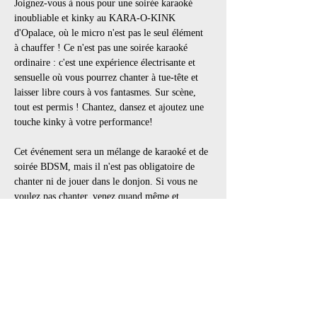
Joignez-vous à nous pour une soirée karaoké 
inoubliable et kinky au KARA-O-KINK 
d'Opalace, où le micro n'est pas le seul élément 
à chauffer ! Ce n'est pas une soirée karaoké 
ordinaire : c'est une expérience électrisante et 
sensuelle où vous pourrez chanter à tue-tête et 
laisser libre cours à vos fantasmes. Sur scène, 
tout est permis ! Chantez, dansez et ajoutez une 
touche kinky à votre performance!
Cet événement sera un mélange de karaoké et de 
soirée BDSM, mais il n'est pas obligatoire de 
chanter ni de jouer dans le donjon. Si vous ne 
voulez pas chanter, venez quand même et 
profitez du spectacle ! Habillez-vous en drag, en 
kink, en cuir ou tout autre style qui vous fait 
sentir sexy! L'objectif est de s'amuser, de passer 
du temps avec des amis et de s'en faire de 
nouveaux.
Le karaoké kinky est un espace sans jugement 
où chacun peut s'exprimer…