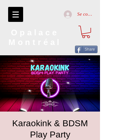
Se connecter
Opalace
Montréal
Share
Karaokink & BDSM
Play Party