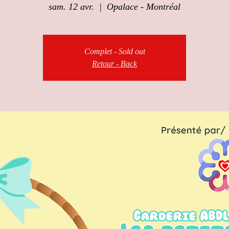
sam. 12 avr.
  |  
Opalace - Montréal
Complet - Sold out
Retour - Back