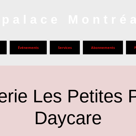
palace Montré
Événements
Services
Abonnements
rie Les Petites 
Daycare