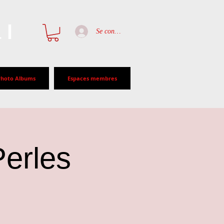
al
Se connecter
Photo Albums
Espaces membres
Perles