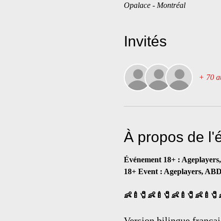
Opalace - Montréal
Invités
+ 70 au
À propos de l
Événement 18+ : Ageplayer
18+ Event : Ageplayers, AB
👶🍼🧷👶🍼🧷👶🍼🧷👶🍼🧷
Version bilingue françai