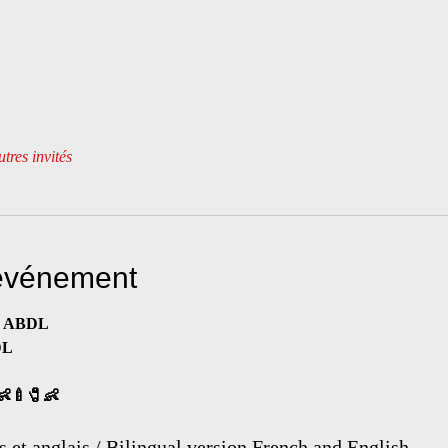
tres invités
'événement
s, ABDL
DL 
👶🍼🧷👶
s et anglais / Bilingual version French and English