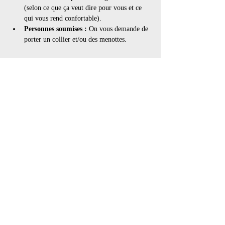
(selon ce que ça veut dire pour vous et ce 
qui vous rend confortable).
Personnes soumises : 
On vous demande de 
porter un collier et/ou des menottes.
Afficher plus
Billets
Vente expirée
Type de billet
Playparty
Prix
25,00 $
+3,74 $ TPS /
+ 0,72 $ de frais de
TVQ
billetterie