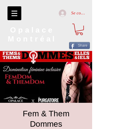
Se connecter
Opalace
Montréal
Share
Fem & Them
Dommes