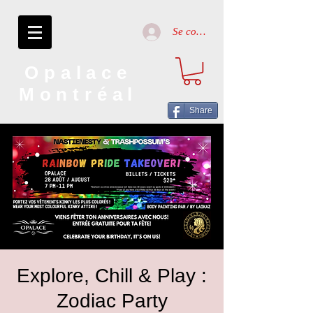
Se connecter
Opalace
Montréal
Share
Explore, Chill & Play :
Zodiac Party