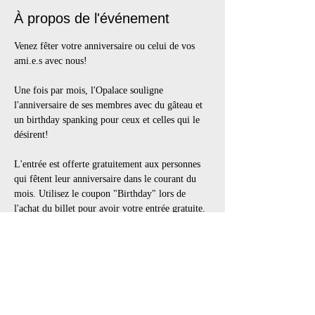
À propos de l'événement
Venez fêter votre anniversaire ou celui de vos 
ami.e.s avec nous!
Une fois par mois, l'Opalace souligne 
l'anniversaire de ses membres avec du gâteau et 
un birthday spanking pour ceux et celles qui le 
désirent! 
L'entrée est offerte gratuitement aux personnes 
qui fêtent leur anniversaire dans le courant du 
mois. Utilisez le coupon "Birthday" lors de 
l'achat du billet pour avoir votre entrée gratuite. 
N.B. Le billet gratuit sera valide uniquement 
avec preuve de la date de naissance dans les 30 
jours avant ou après l'événement.
Les célébrations d'anniversaire auront lieu dans 
l'espace social et sur la scène.