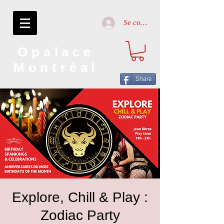
Se connecter
Opalace
Montréal
Share
Explore, Chill & Play :
Zodiac Party