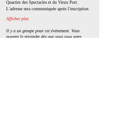
Quartier des Spectacles et du Vieux Port. 
L'adresse sera communiquée après l'inscription.
Afficher plus
Il y a un groupe pour cet événement. Vous
pourrez le rejoindre dès que vous vous serez
inscrit à cet événement.
3 actualités dans le groupe
Billets
Vente expirée
Type de billet
Chill & Play
Prix
20,00 $
+3,00 $ TPS/TVQ
+ 0,58 $ de frais de billetterie