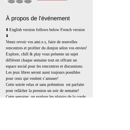
À propos de l'événement
⬇️ English version follows below French version 
⬇️
Venez revoir vos ami.e.s, faire de nouvelles 
rencontres et profiter du donjon selon vos envies!
Explore, chill & play vous présente un sujet 
différent chaque semaine tout en offrant un 
espace social pour les rencontres et discussions. 
Les jeux libres seront aussi toujours possibles 
pour ceux qui veulent s’amuser!
Cette soirée relax et sans prétention  est parfaite 
pour relâcher la pression un soir de semaine!
Cette semaine, on explore les plaisirs de la corde 
avec Sir-MAD. Vous y apprendrez les nœuds de 
bases  associés à son style ainsi que des notions 
de sécurité et de consentement. L'atelier est 
participatif. Vous devez avoir au moins une 
corde pour pratiquer. Apportez les vôtres ou 