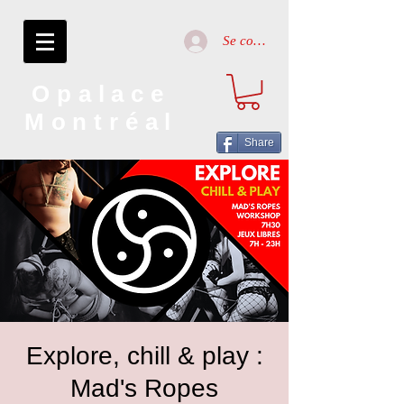
Se connecter
Opalace
Montréal
Share
Explore, chill & play :
Mad's Ropes