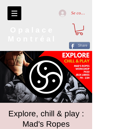
Se connecter
Opalace
Montréal
Share
Explore, chill & play :
Mad's Ropes