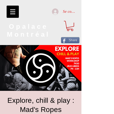
Se connecter
Opalace
Montréal
Share
Explore, chill & play :
Mad's Ropes