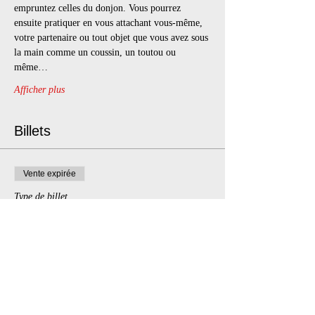
empruntez celles du donjon. Vous pourrez 
ensuite pratiquer en vous attachant vous-même, 
votre partenaire ou tout objet que vous avez sous 
la main comme un coussin, un toutou ou 
même…
Afficher plus
Billets
Vente expirée
Type de billet
Chill & Play
Prix
20,00 $
+3,00 $ TPS/TVQ
+ 0,58 $ de frais de billetterie