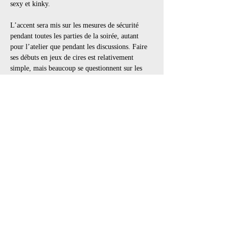
sexy et kinky.
L’accent sera mis sur les mesures de sécurité 
pendant toutes les parties de la soirée, autant 
pour l’atelier que pendant les discussions. Faire 
ses débuts en jeux de cires est relativement 
simple, mais beaucoup se questionnent sur les 
détails, tel…
Afficher plus
Billets
Vente expirée
Type de billet
Workshop + Chill & Play
Plus d'info