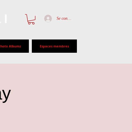
al
Se connecter
Photo Albums
Espaces membres
ay