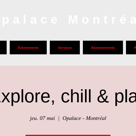
palace Montré
Événements
Services
Abonnements
xplore, chill & pl
jeu. 07 mai
  |  
Opalace - Montréal