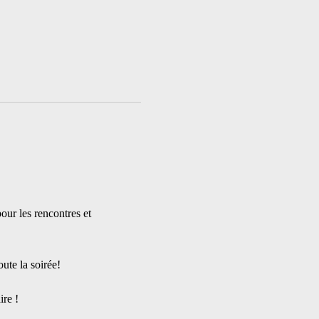
our les rencontres et 
oute la soirée!
re !