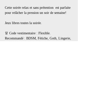
Cette soirée relax et sans prétention  est parfaite 
pour relâcher la pression un soir de semaine!
Jeux libres toutes la soirée.
👗 Code vestimentaire : Flexible.
Recommandé : BDSM, Fétiche, Goth, Lingerie, 
Cuir, Latex, PVC, tout en noir
👢 Les bottes et souliers portés à l’extérieur 
doivent être enlevés dans l’entrée. Apportez des 
souliers de rechange pour porter à l’intérieur.
Afficher plus
Il y a un groupe pour cet événement. Vous
pourrez le rejoindre dès que vous vous serez
inscrit à cet événement.
3 actualités dans le groupe