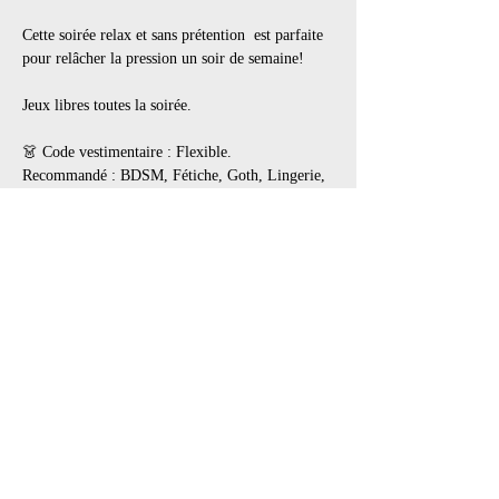
Cette soirée relax et sans prétention  est parfaite 
pour relâcher la pression un soir de semaine!
Jeux libres toutes la soirée.
👗 Code vestimentaire : Flexible.
Recommandé : BDSM, Fétiche, Goth, Lingerie, 
Cuir, Latex, PVC, tout en noir
👢 Les bottes et souliers portés à l’extérieur 
doivent être enlevés dans l’entrée. Apportez des 
souliers de rechange pour porter à l’intérieur.
Afficher plus
Il y a un groupe pour cet événement. Vous
pourrez le rejoindre dès que vous vous serez
inscrit à cet événement.
3 actualités dans le groupe