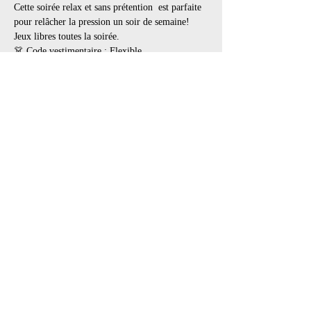
Cette soirée relax et sans prétention  est parfaite 
pour relâcher la pression un soir de semaine!
Jeux libres toutes la soirée.
👗 Code vestimentaire : Flexible.
Recommandé : BDSM, Fétiche, Goth, Lingerie, 
Cuir, Latex, PVC, tout en noir
👢 Les bottes et souliers portés à l’extérieur 
doivent être enlevés dans l’entrée. Apportez des 
souliers de rechange pour porter à l’intérieur.
Afficher plus
Partager cet événement