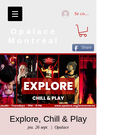
Se connecter
Opalace
Montréal
Share
Explore, Chill & Play
jeu. 26 sept.
  |  
Opalace