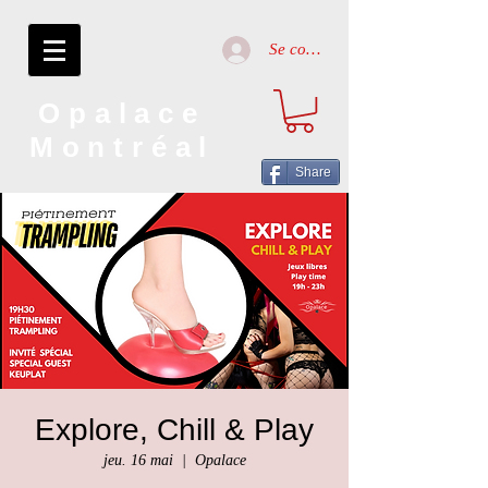
Se connecter
Opalace
Montréal
Share
Explore, Chill & Play
jeu. 16 mai
  |  
Opalace