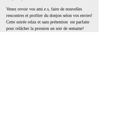
Venez revoir vos ami.e.s, faire de nouvelles 
rencontres et profiter du donjon selon vos envies!
Cette soirée relax et sans prétention  est parfaite 
pour relâcher la pression un soir de semaine!
Cette semaine, venez explorer le piétinement 
avec un adepte, Keuplat.
Jeux libres toutes la soirée
👗 Code vestimentaire : Flexible.
Recommandé : BDSM, Fétiche, Goth, Lingerie, 
Cuir, Latex, PVC, tout en noir
Afficher plus
Partager cet événement