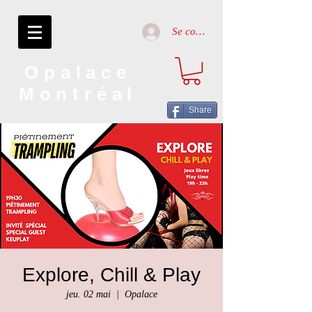
Se connecter
Opalace
Montréal
Share
Explore, Chill & Play
jeu. 02 mai
  |  
Opalace