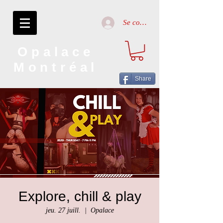
Se connecter
Opalace
Montréal
Share
Explore, chill & play
jeu. 27 juill.
  |  
Opalace