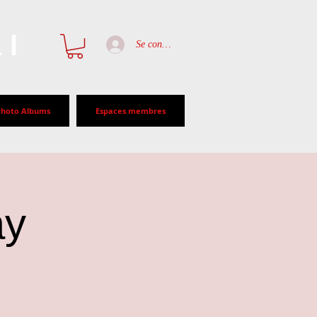
al
Se connecter
Photo Albums
Espaces membres
ay