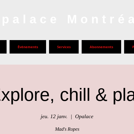
palace Montré
Événements
Services
Abonnements
xplore, chill & pl
jeu. 12 janv.
  |  
Opalace
Mad's Ropes