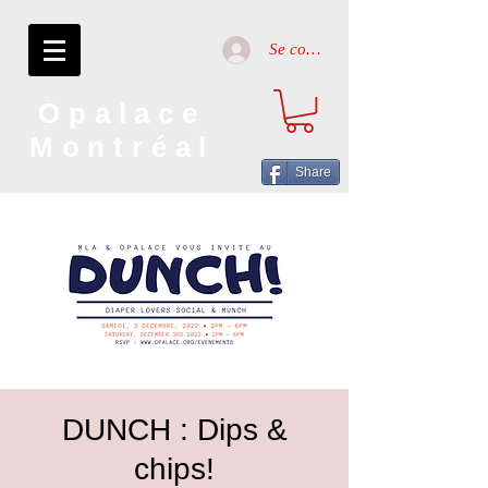
Se connecter
Opalace
Montréal
Share
DUNCH : Dips &
chips!