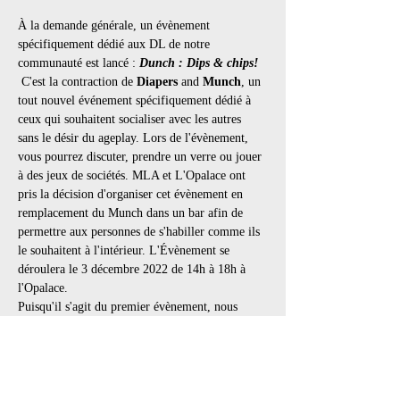
À la demande générale, un évènement 
spécifiquement dédié aux DL de notre 
communauté est lancé : 
Dunch : Dips & chips!
 C'est la contraction de 
Diapers 
and 
Munch
, un 
tout nouvel événement spécifiquement dédié à 
ceux qui souhaitent socialiser avec les autres 
sans le désir du ageplay. Lors de l'évènement, 
vous pourrez discuter, prendre un verre ou jouer 
à des jeux de sociétés. MLA et L'Opalace ont 
pris la décision d'organiser cet évènement en 
remplacement du Munch dans un bar afin de 
permettre aux personnes de s'habiller comme ils 
le souhaitent à l'intérieur. L'Évènement se 
déroulera le 3 décembre 2022 de 14h à 18h à 
l'Opalace.
Puisqu'il s'agit du premier évènement, nous 
allons tâcher d'être le plus clair possible afin que 
vous puissiez y avoir le plaisir souhaité :
BYOB 
- "Bring your own booze", vous 
pouvez apporter toute consommation 