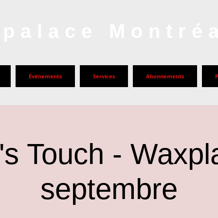
palace Montré
Événements
Services
Abonnements
's Touch - Waxpl
septembre