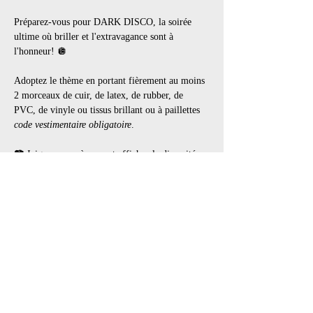
Préparez-vous pour DARK DISCO, la soirée 
ultime où briller et l'extravagance sont à 
l'honneur! 🪩
Adoptez le thème en portant fièrement au moins 
2 morceaux de cuir, de latex, de rubber, de 
PVC, de vinyle ou tissus brillant ou à paillettes 
code vestimentaire obligatoire
.
📷 Joignez-vous à nous et affichez la diversité 
vibrante de votre fétiche sous toutes ses formes 
et couleurs. Que ce soit sexy, décalé ou 
audacieux, tout le monde est invité !
Venez découvrir l'équipe de Kinkster Land, une 
communauté où vous pourrez facilement en 
apprendre davantage sur le BDSM et les kinks.
🕑 Heure d’arrivée