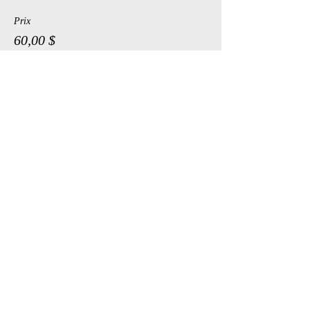
Prix
60,00 $
Vente expirée
Type de billet
Medical
Plus d'info
Prix
60,00 $
Vente expirée
Type de billet
Playroom