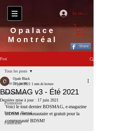
Se connecter
Opalace
Montréal
Share
Post
Tous les posts
Opale Black
Tous les posts
13 juin 2021
1 min de lecture
BDSMAG v3 - Été 2021
Informations
Dernière mise à jour :
17 juin 2021
Promotion
Voici le tout dernier BDSMAG, e-magazine 
Location /Rental
BDSM communautaire et gratuit pour la 
communauté BDSM!
Fundraiser