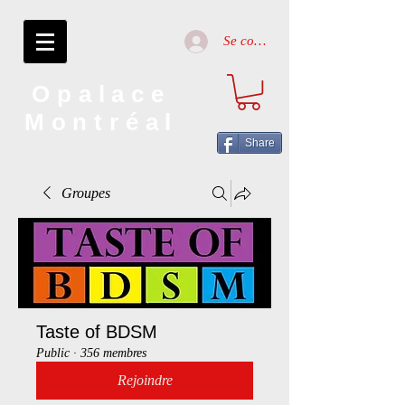
Se connecter
Opalace
Montréal
Share
Groupes
Taste of BDSM
Public
·
356 membres
Rejoindre