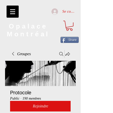
Se connecter
Opalace
Montréal
Share
Groupes
Protocole
Public
·
190 membres
Rejoindre