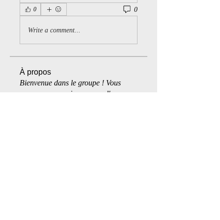
0
0
Write a comment...
À propos
Bienvenue dans le groupe ! Vous
pouvez communiquer avec d'au
...
Lire plus
membres
space_bound1
S'abonner
space_bound1
Michel V
S'abonner
Michel V
Jacques Lenoir
S'abonner
Cgarsla
S'abonner