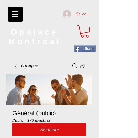
Se connecter
Opalace
Montréal
Share
Groupes
Général (public)
Public
·
179 membres
Rejoindre