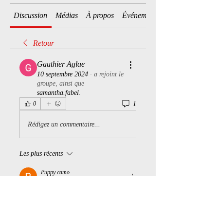
Discussion
Médias
À propos
Événements
Retour
Gauthier Aglae
10 septembre 2024
·
a rejoint le
groupe, ainsi que
samantha.fabel
.
1
0
Rédigez un commentaire...
Les plus récents
Puppy camo
13 sept. 2024
Bienvenue 
J'aime