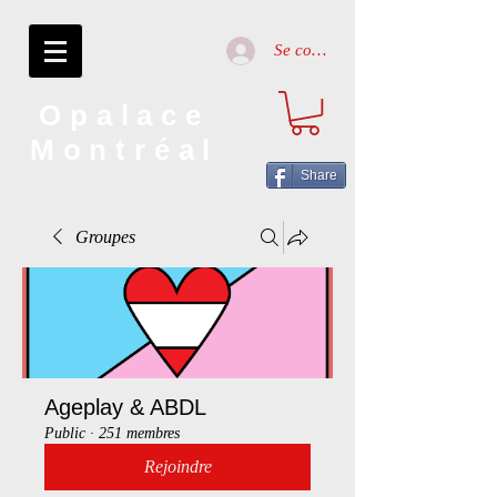
Se connecter
Opalace
Montréal
Share
Groupes
Ageplay & ABDL
Public
·
251 membres
Rejoindre