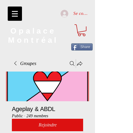
Se connecter
Opalace
Montréal
Share
Groupes
Ageplay & ABDL
Public
·
249 membres
Rejoindre