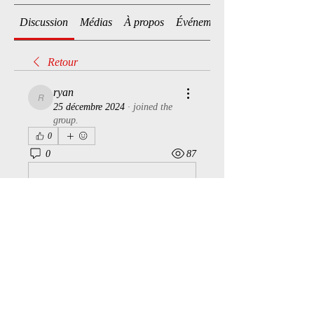
Discussion
Médias
À propos
Événements
Retour
ryan
ryan
25 décembre 2024
·
joined the
group.
0
0
87
Write a comment...
À propos
Bienvenue dans le groupe ! Vous
pouvez communiquer avec d'au
...
Lire plus