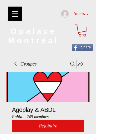
Se connecter
Opalace
Montréal
Share
Groupes
Ageplay & ABDL
Public
·
249 membres
Rejoindre