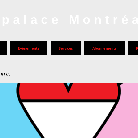
palace Montré
Événements
Services
Abonnements
ABDL