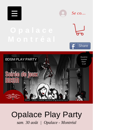
Se connecter
Opalace
Montréal
Share
Opalace Play Party
sam. 30 août
  |  
Opalace - Montréal