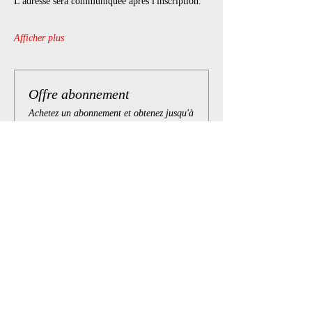
L'adresse sera communiquée après l'inscription.
Afficher plus
Offre abonnement
Achetez un abonnement et obtenez jusqu'à
25 % de réduction sur cet événement lors
du paiement
Afficher les détails
Billets
Vente expirée
Type de billet
Playparty