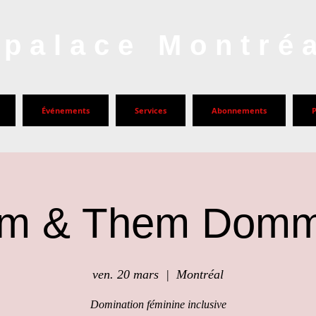
palace Montré
Événements
Services
Abonnements
m & Them Dom
ven. 20 mars
  |  
Montréal
Domination féminine inclusive